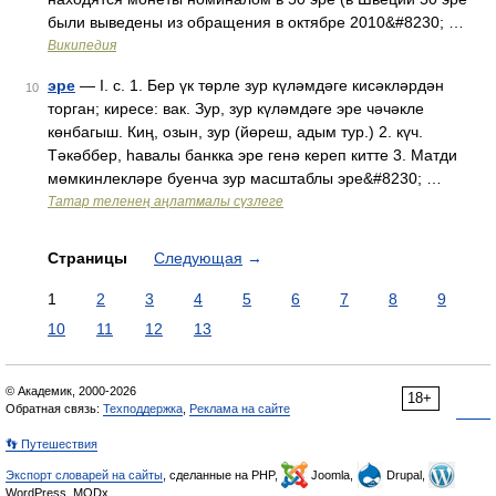
были выведены из обращения в октябре 2010&#8230; …
Википедия
эре
— I. с. 1. Бер үк төрле зур күләмдәге кисәкләрдән
10
торган; киресе: вак. Зур, зур күләмдәге эре чәчәкле
көнбагыш. Киң, озын, зур (йөреш, адым тур.) 2. күч.
Тәкәббер, һавалы банкка эре генә кереп китте 3. Матди
мөмкинлекләре буенча зур масштаблы эре&#8230; …
Татар теленең аңлатмалы сүзлеге
Страницы
Следующая
→
1
2
3
4
5
6
7
8
9
10
11
12
13
© Академик, 2000-2026
18+
Обратная связь:
Техподдержка
,
Реклама на сайте
👣 Путешествия
Экспорт словарей на сайты
, сделанные на PHP,
Joomla,
Drupal,
WordPress, MODx.