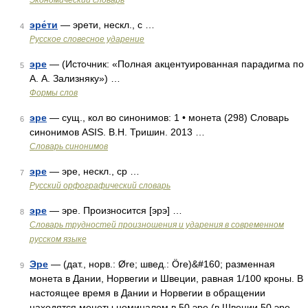
Экономический словарь
эре́ти
— эрети, нескл., с …
4
Русское словесное ударение
эре
— (Источник: «Полная акцентуированная парадигма по
5
А. А. Зализняку») …
Формы слов
эре
— сущ., кол во синонимов: 1 • монета (298) Словарь
6
синонимов ASIS. В.Н. Тришин. 2013 …
Словарь синонимов
эре
— эре, нескл., ср …
7
Русский орфографический словарь
эре
— эре. Произносится [эрэ] …
8
Словарь трудностей произношения и ударения в современном
русском языке
Эре
— (дат., норв.: Øre; швед.: Öre)&#160; разменная
9
монета в Дании, Норвегии и Швеции, равная 1/100 кроны. В
настоящее время в Дании и Норвегии в обращении
находятся монеты номиналом в 50 эре (в Швеции 50 эре